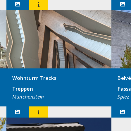



Wohnturm Tracks
Belvé
Treppen
Fass
Münchenstein
Spiez


