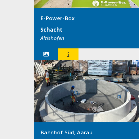
E-Power-Box
Schacht
Altishofen


Bahnhof Süd, Aarau