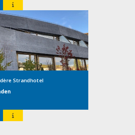

dère Strandhotel
aden
