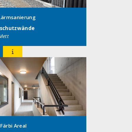
Lärmsanierung
schutzwände
 Mett

ärbi Areal