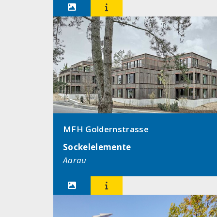


MFH Goldernstrasse
Sockelelemente
Aarau

