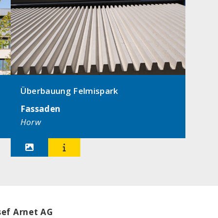
Überbauung Felmispark
Fassaden
Horw


sef Arnet AG