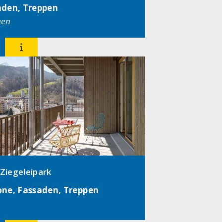
aden, Treppen
gen

Ziegeleipark
one, Fassaden, Treppen