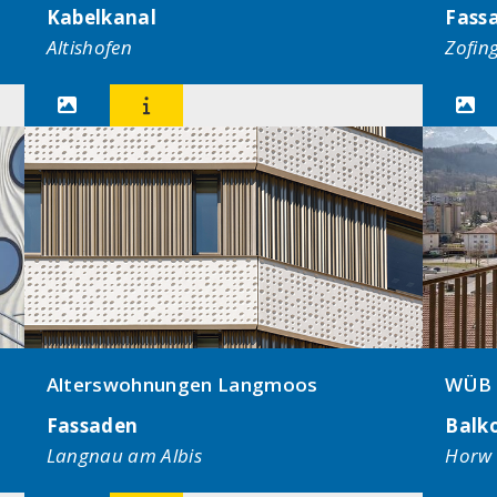
Kabelkanal
Fass
Altishofen
Zofin



Alterswohnungen Langmoos
WÜB 
Fassaden
Balk
Langnau am Albis
Horw