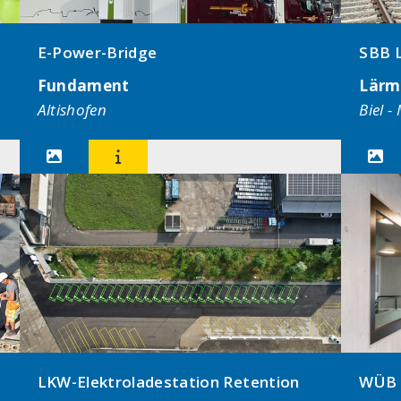
E-Power-Bridge
SBB 
Fundament
Lärm
Altishofen
Biel -



LKW-Elektroladestation Retention
WÜB F